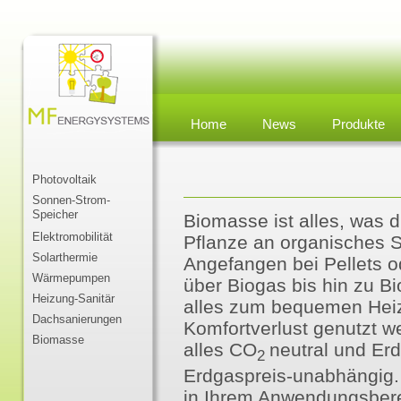
Home
News
Produkte
Photovoltaik
Sonnen-Strom-
Speicher
Biomasse ist alles, was d
Elektromobilität
Pflanze an organisches S
Solarthermie
Angefangen bei Pellets o
Wärmepumpen
über Biogas bis hin zu B
Heizung-Sanitär
alles zum bequemen Hei
Dachsanierungen
Komfortverlust genutzt w
Biomasse
alles CO
neutral und Erd
2
Erdgaspreis-unabhängig
in Ihrem Anwendungsberei