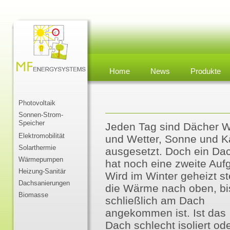
Home
News
Produkte
Photovoltaik
Sonnen-Strom-
Speicher
Jeden Tag sind Dächer 
Elektromobilität
und Wetter, Sonne und K
Solarthermie
ausgesetzt. Doch ein Da
Wärmepumpen
hat noch eine zweite Auf
Heizung-Sanitär
Wird im Winter geheizt st
Dachsanierungen
die Wärme nach oben, bi
Biomasse
schließlich am Dach
angekommen ist. Ist das
Dach schlecht isoliert ode