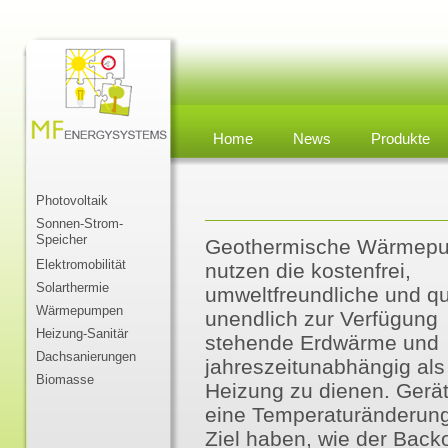
Home
News
Produkte
Photovoltaik
Sonnen-Strom-
Speicher
Geothermische Wärmep
Elektromobilität
nutzen die kostenfrei,
Solarthermie
umweltfreundliche und q
Wärmepumpen
unendlich zur Verfügung
Heizung-Sanitär
stehende Erdwärme und
Dachsanierungen
jahreszeitunabhängig als
Biomasse
Heizung zu dienen. Gerät
eine Temperaturänderung
Ziel haben, wie der Back